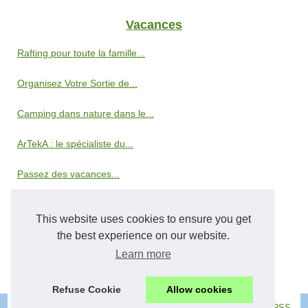
Vacances
Rafting pour toute la famille...
Organisez Votre Sortie de...
Camping dans nature dans le...
ArTekA : le spécialiste du...
Passez des vacances...
Découvrez le Pays Basque :...
This website uses cookies to ensure you get
Comment bien choisir son...
the best experience on our website.
Learn more
Explorer les possibilités de...
Refuse Cookie
Allow cookies
© 2026
Zenith-voyages.com
-
Liste les articles
-
Cookies Policy
-
RSS