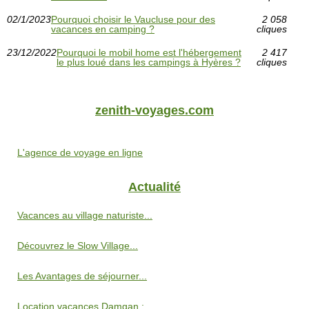
02/1/2023
Pourquoi choisir le Vaucluse pour des
2 058
vacances en camping ?
cliques
23/12/2022
Pourquoi le mobil home est l'hébergement
2 417
le plus loué dans les campings à Hyères ?
cliques
zenith-voyages.com
L'agence de voyage en ligne
Actualité
Vacances au village naturiste...
Découvrez le Slow Village...
Les Avantages de séjourner...
Location vacances Damgan :...