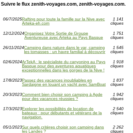
Suivre le flux zenith-voyages.com, zenith-voyages.com.
06/7/2025
Rafting pour toute la famille sur la Nive avec
1 141
Arteka-eh.com
cliques
12/12/2024
Organisez Votre Sortie de Groupe
1 751
Aventureuse avec Arteka au Pays Basque
cliques
26/11/2024
Camping dans nature dans le var, camping
1 545
les tomasses : un havre familial à découvrir
cliques
02/6/2024
ArTekA : le spécialiste du canyoning au Pays
1 918
Basque pour des aventures aquatiques
cliques
exceptionnelles dans les gorges de la Nive !
17/8/2023
Passez des vacances inoubliables en
1 837
Sardaigne en louant un yacht avec SamBoat
cliques
20/3/2023
Comment bien choisir son camping à Agde
1 942
pour des vacances réussies ?
cliques
17/3/2023
Explorer les possibilités de location de
2 540
bateaux : pour débutants et vétérans de la
cliques
navigation.
05/1/2023
Sur quels critères choisir son camping dans
2 262
les Landes ?
cliques