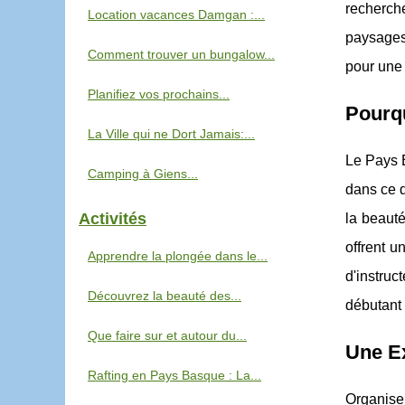
recherche
Location vacances Damgan :...
paysages 
Comment trouver un bungalow...
pour une 
Planifiez vos prochains...
Pourqu
La Ville qui ne Dort Jamais:...
Le Pays B
Camping à Giens...
dans ce d
Activités
la beauté
offrent 
Apprendre la plongée dans le...
d'instruc
Découvrez la beauté des...
débutant 
Que faire sur et autour du...
Une Ex
Rafting en Pays Basque : La...
Organiser