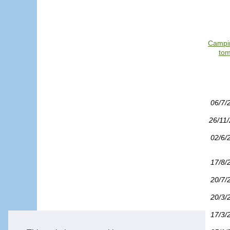
Campin
tom
06/7/
26/11
02/6/
17/8/
20/7/
20/3/
17/3/