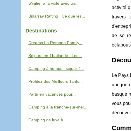
S'initier à la voile avec un...
activité 
Bidarray Rafting : Ce que les...
travers 
d'entrepr
Destinations
de se re
Dreams La Romana Family...
éclabouss
Séjours en Thaïlande : Les...
Décou
Camping à homps : séjour 4...
Le Pays B
Profitez des Meilleurs Tarifs...
une journ
basque re
Partir en vacances pour...
vous pouv
Camping à la tranche-sur-mer...
découvert
Camping de luxe à...
Commen