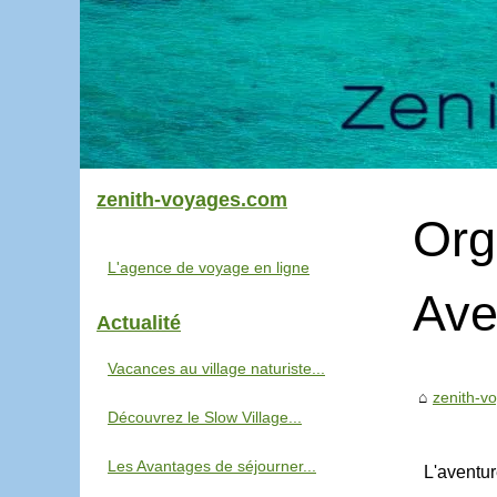
zenith-voyages.com
Org
L'agence de voyage en ligne
Ave
Actualité
Vacances au village naturiste...
zenith-v
Découvrez le Slow Village...
Les Avantages de séjourner...
L'aventu