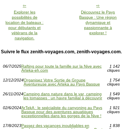
Explorer les
Découvrez le Pays
possibilités de
Basque : Une région
location de bateaux :
dynamique et
pour débutants et
passionnante à
vétérans de la
explorer !
navigation.
Suivre le flux zenith-voyages.com, zenith-voyages.com.
06/7/2025
Rafting pour toute la famille sur la Nive avec
1 142
Arteka-eh.com
cliques
12/12/2024
Organisez Votre Sortie de Groupe
1 754
Aventureuse avec Arteka au Pays Basque
cliques
26/11/2024
Camping dans nature dans le var, camping
1 549
les tomasses : un havre familial à découvrir
cliques
02/6/2024
ArTekA : le spécialiste du canyoning au Pays
1 921
Basque pour des aventures aquatiques
cliques
exceptionnelles dans les gorges de la Nive !
17/8/2023
Passez des vacances inoubliables en
1 838