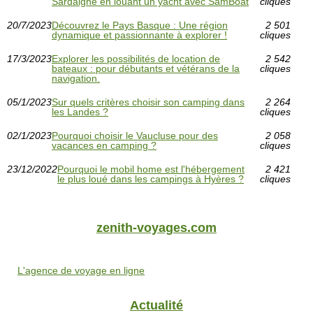
Sardaigne en louant un yacht avec SamBoat
cliques
20/7/2023
Découvrez le Pays Basque : Une région
2 501
dynamique et passionnante à explorer !
cliques
17/3/2023
Explorer les possibilités de location de
2 542
bateaux : pour débutants et vétérans de la
cliques
navigation.
05/1/2023
Sur quels critères choisir son camping dans
2 264
les Landes ?
cliques
02/1/2023
Pourquoi choisir le Vaucluse pour des
2 058
vacances en camping ?
cliques
23/12/2022
Pourquoi le mobil home est l'hébergement
2 421
le plus loué dans les campings à Hyères ?
cliques
zenith-voyages.com
L'agence de voyage en ligne
Actualité