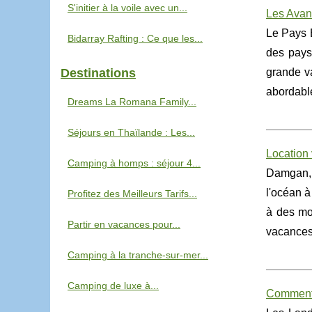
S'initier à la voile avec un...
Les Avan
Le Pays B
Bidarray Rafting : Ce que les...
des pays
Destinations
grande v
abordable
Dreams La Romana Family...
Séjours en Thaïlande : Les...
Location
Camping à homps : séjour 4...
Damgan, u
l'océan à
Profitez des Meilleurs Tarifs...
à des mo
Partir en vacances pour...
vacances
Camping à la tranche-sur-mer...
Camping de luxe à...
Comment 