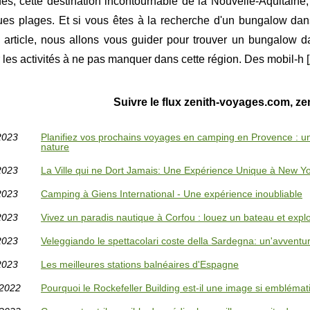
es, cette destination incontournable de la Nouvelle-Aquitaine
ues plages. Et si vous êtes à la recherche d'un bungalow dan
 article, nous allons vous guider pour trouver un bungalow d
 les activités à ne pas manquer dans cette région. Des mobil-h [
Suivre le flux zenith-voyages.com, z
2023
Planifiez vos prochains voyages en camping en Provence : u
nature
2023
La Ville qui ne Dort Jamais: Une Expérience Unique à New Y
2023
Camping à Giens International - Une expérience inoubliable
2023
Vivez un paradis nautique à Corfou : louez un bateau et explo
2023
Veleggiando le spettacolari coste della Sardegna: un'avvent
2023
Les meilleures stations balnéaires d'Espagne
/2022
Pourquoi le Rockefeller Building est-il une image si emblémat