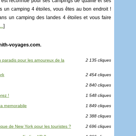
, est reconnue pour ses campings de qualité et ses
s un camping 4 étoiles, vous êtes au bon endroit !
ans un camping des landes 4 étoiles et vous faire
...
]
enith-voyages.com.
n paradis pour les amoureux de la
2 135 cliques
ork
2 454 cliques
2 840 cliques
rez !
1 548 cliques
ura memorabile
1 849 cliques
2 388 cliques
ique de New York pour les touristes ?
2 696 cliques