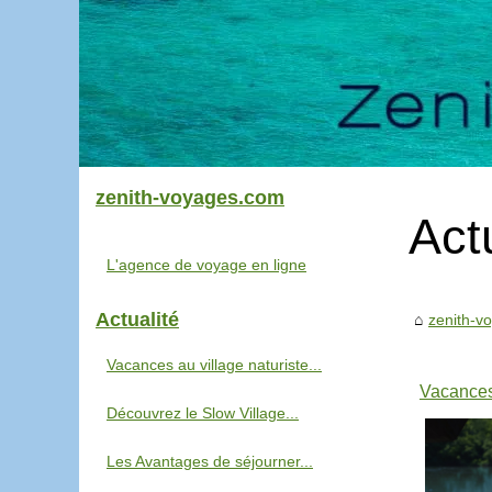
zenith-voyages.com
Act
L'agence de voyage en ligne
Actualité
zenith-v
Vacances au village naturiste...
Vacances 
Découvrez le Slow Village...
Les Avantages de séjourner...