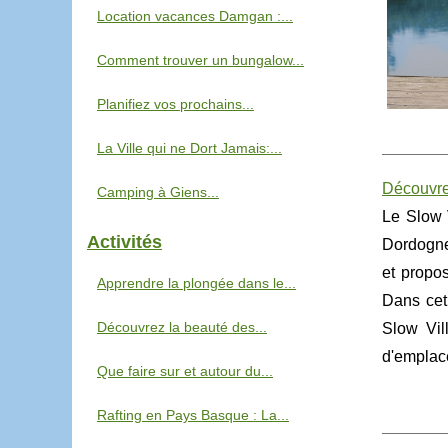
Location vacances Damgan :...
Comment trouver un bungalow...
Planifiez vos prochains...
La Ville qui ne Dort Jamais:...
Découvre
Camping à Giens...
Le Slow 
Activités
Dordogne,
et propo
Apprendre la plongée dans le...
Dans cet 
Découvrez la beauté des...
Slow Vil
d'emplac
Que faire sur et autour du...
Rafting en Pays Basque : La...