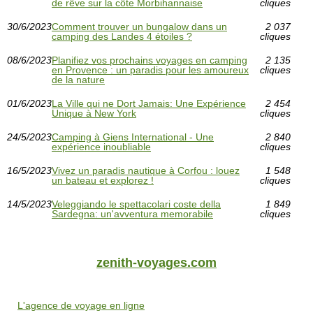
de rêve sur la côte Morbihannaise
cliques
30/6/2023
Comment trouver un bungalow dans un
2 037
camping des Landes 4 étoiles ?
cliques
08/6/2023
Planifiez vos prochains voyages en camping
2 135
en Provence : un paradis pour les amoureux
cliques
de la nature
01/6/2023
La Ville qui ne Dort Jamais: Une Expérience
2 454
Unique à New York
cliques
24/5/2023
Camping à Giens International - Une
2 840
expérience inoubliable
cliques
16/5/2023
Vivez un paradis nautique à Corfou : louez
1 548
un bateau et explorez !
cliques
14/5/2023
Veleggiando le spettacolari coste della
1 849
Sardegna: un'avventura memorabile
cliques
zenith-voyages.com
L'agence de voyage en ligne