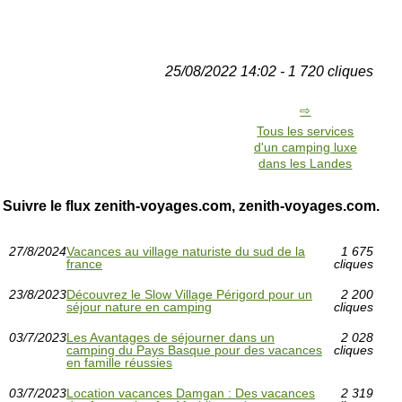
25/08/2022 14:02 - 1 720 cliques
Tous les services
d'un camping luxe
dans les Landes
Suivre le flux zenith-voyages.com, zenith-voyages.com.
27/8/2024
Vacances au village naturiste du sud de la
1 675
france
cliques
23/8/2023
Découvrez le Slow Village Périgord pour un
2 200
séjour nature en camping
cliques
03/7/2023
Les Avantages de séjourner dans un
2 028
camping du Pays Basque pour des vacances
cliques
en famille réussies
03/7/2023
Location vacances Damgan : Des vacances
2 319