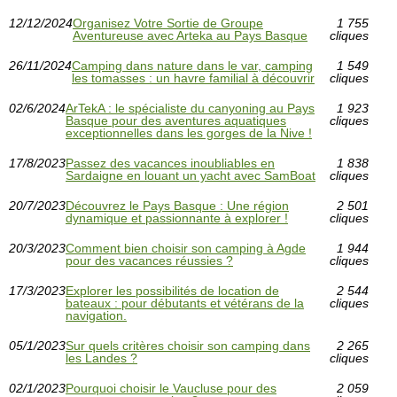
12/12/2024
Organisez Votre Sortie de Groupe
1 755
Aventureuse avec Arteka au Pays Basque
cliques
26/11/2024
Camping dans nature dans le var, camping
1 549
les tomasses : un havre familial à découvrir
cliques
02/6/2024
ArTekA : le spécialiste du canyoning au Pays
1 923
Basque pour des aventures aquatiques
cliques
exceptionnelles dans les gorges de la Nive !
17/8/2023
Passez des vacances inoubliables en
1 838
Sardaigne en louant un yacht avec SamBoat
cliques
20/7/2023
Découvrez le Pays Basque : Une région
2 501
dynamique et passionnante à explorer !
cliques
20/3/2023
Comment bien choisir son camping à Agde
1 944
pour des vacances réussies ?
cliques
17/3/2023
Explorer les possibilités de location de
2 544
bateaux : pour débutants et vétérans de la
cliques
navigation.
05/1/2023
Sur quels critères choisir son camping dans
2 265
les Landes ?
cliques
02/1/2023
Pourquoi choisir le Vaucluse pour des
2 059